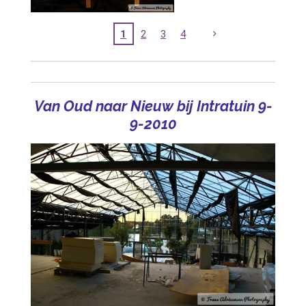
1
2
3
4
Van Oud naar Nieuw bij Intratuin 9-
9-2010